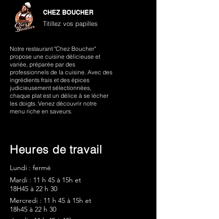
CHEZ BOUCHER
Titillez vos papilles
Notre restaurant "Chez Boucher"
propose une cuisine délicieuse et
variée, préparée par des
professionnels de la cuisine. Avec des
ingrédients frais et des épices
judicieusement sélectionnées,
chaque plat est un délice à se lécher
les doigts. Venez découvrir notre
menu riche en saveurs.
Heures de travail
Lundi : fermé
Mardi : 11 h 45 à 15h et
18H45 à 22 h 30
Mercredi : 11
h 45 à 15h et
18h45 à 22
h 30