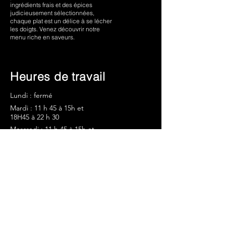
ingrédients frais et des épices
judicieusement sélectionnées,
chaque plat est un délice à se lécher
les doigts. Venez découvrir notre
menu riche en saveurs.
Heures de travail
Lundi : fermé
Mardi : 11 h 45 à 15h et
18H45 à 22 h 30
Mercredi : 11
h 45 à 15h et
18h45 à 22
h 30
Jeudi : 11
h 45 à 15h et
18h45 à 22
h 30
Vendredi : 11
h 45 à 15h et
18h45 à 22
h 30
Samedi : 11
h 45 à 15h et 18h45 à
22
h 30
Dimanche : 11 h 45 à 15h