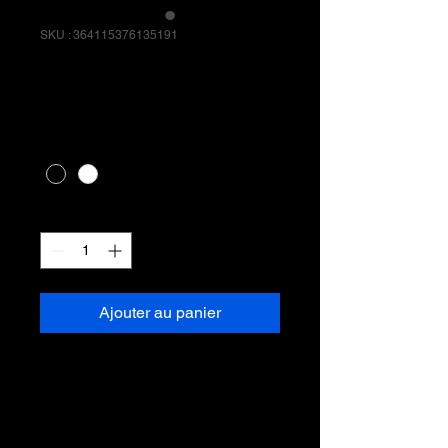
SKU : 364115376135191
Article
Prix
10,00 €
Couleur
*
Quantité
*
Ajouter au panier
Description d'article. Saisissez ici 
les caractéristiques de l'article : 
taille, matière et autres 
informations utiles.