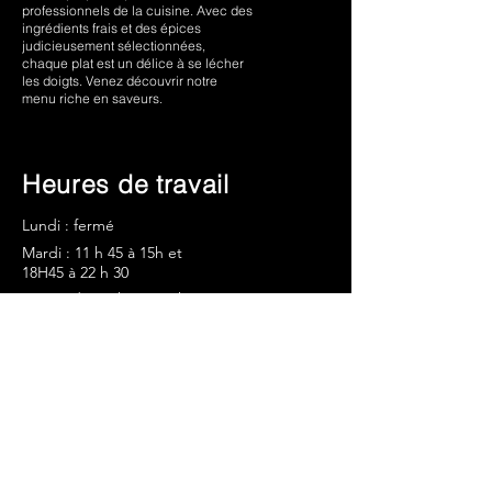
professionnels de la cuisine. Avec des
ingrédients frais et des épices
judicieusement sélectionnées,
chaque plat est un délice à se lécher
les doigts. Venez découvrir notre
menu riche en saveurs.
Heures de travail
Lundi : fermé
Mardi : 11 h 45 à 15h et
18H45 à 22 h 30
Mercredi : 11
h 45 à 15h et
18h45 à 22
h 30
Jeudi : 11
h 45 à 15h et
18h45 à 22
h 30
Vendredi : 11
h 45 à 15h et
18h45 à 22
h 30
Samedi : 11
h 45 à 15h et 18h45 à
22
h 30
Dimanche : 11 h 45 à 15h