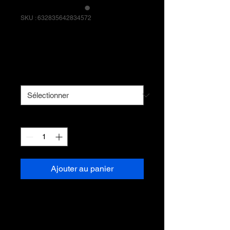
SKU : 632835642834572
Article
Prix
40,00 €
Taille
*
Quantité
*
Ajouter au panier
Description d'article. Saisissez ici 
les caractéristiques de l'article : 
taille, matière et autres 